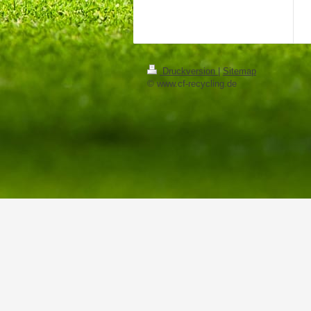
Druckversion
|
Sitemap
© www.cf-recycling.de